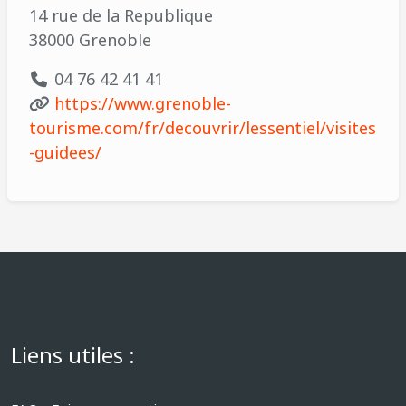
14 rue de la Republique
38000 Grenoble
04 76 42 41 41
https://www.grenoble-
tourisme.com/fr/decouvrir/lessentiel/visites
-guidees/
Liens utiles :