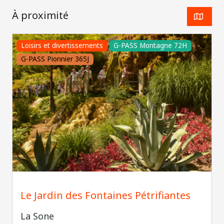
À proximité
Loisirs et divertissements
G-PASS Montagne 72H
G-PASS Pionnier 365J
2024 Visites Nature Vercors
Le Jardin des Fontaines Pétrifiantes
La Sone